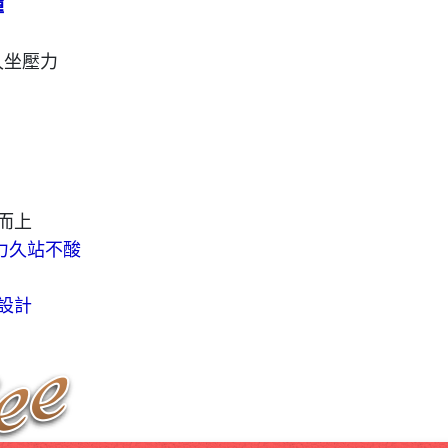
腫
久坐壓力
下而上
力久站不酸
設計