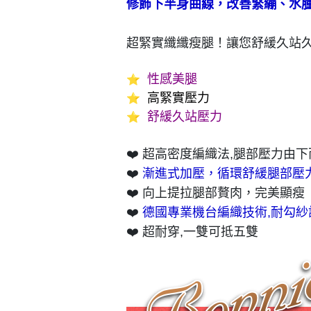
修飾下半身曲線，改善緊繃、水
超緊實纖纖瘦腿！讓您舒緩久站
性感美腿
⭐
高緊實壓力
⭐
舒緩久站壓力
⭐
❤️ 超高密度編織法,腿部壓力由
❤️
漸進式加壓，循環舒緩腿部壓
❤️ 向上提拉腿部贅肉，完美顯瘦
❤️
德國專業機台編織技術,耐勾紗
❤️ 超耐穿,一雙可抵五雙