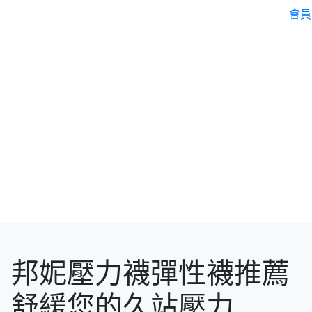
會員
邦妮壓力襪彈性襪推薦
舒緩您的久站壓力