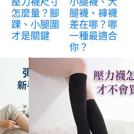
壓力襪尺寸
小腿襪、大
怎麼量？腳
腿襪、褲襪
踝、小腿圍
差在哪？哪
才是關鍵
一種最適合
你？