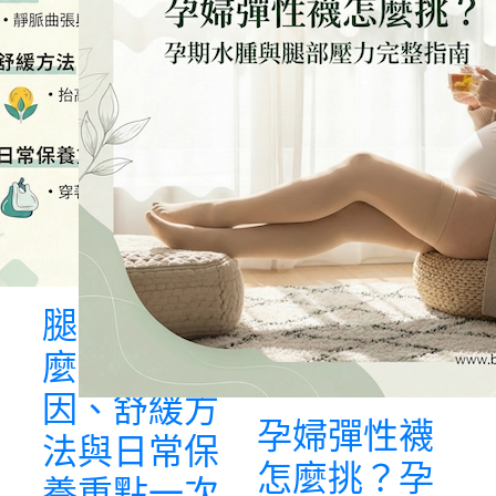
腿部疲勞怎
麼辦？原
因、舒緩方
孕婦彈性襪
法與日常保
怎麼挑？孕
養重點一次