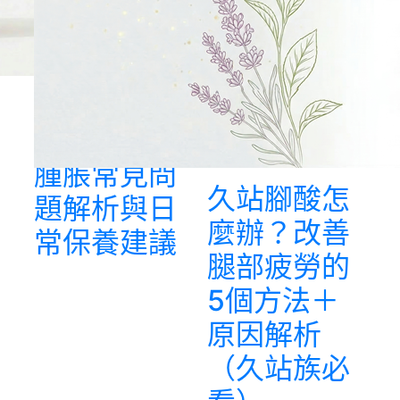
水腫原因有
哪些？腿部
腫脹常見問
久站腳酸怎
題解析與日
麼辦？改善
常保養建議
腿部疲勞的
5個方法＋
原因解析
（久站族必