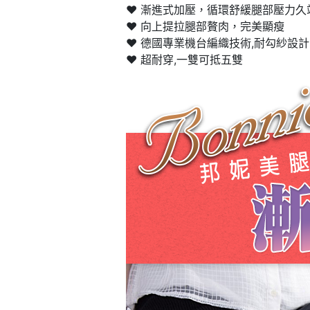
❤️ 漸進式加壓，循環舒緩腿部壓力久
❤️ 向上提拉腿部贅肉，完美顯瘦
❤️ 德國專業機台編織技術,耐勾紗設計
❤️ 超耐穿,一雙可抵五雙