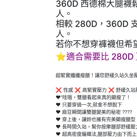
360D 西德棉大腿
人。
相較 280D，36
人。
若你不想穿褲襪但希
⭐適合需要比 280
超緊實纖纖瘦腿！讓您舒緩久站久坐
❌ 性感 ❌ 高緊實壓力 ❌ 舒緩久站
❤️"哇哦，雙腿看起來真的顯瘦了！
❤️ 只要穿過一次,就會不想脫下
❤️ 麻豆瞬間讓雙腿變美的秘密 ????
❤️ 穿上後，讓妳也擁有完美顯瘦腿型
❤️ 長時間久站，幫你按摩腿部舒緩
❤️ 超高密度編織法,腿部壓力由下而上