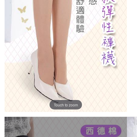
Touch to zoom