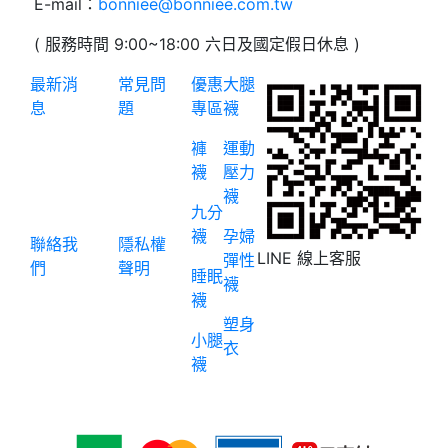
E-mail：
bonniee@bonniee.com.tw
( 服務時間 9:00~18:00 六日及國定假日休息 )
最新消
常見問
優惠
大腿
息
題
專區
襪
褲
運動
襪
壓力
襪
九分
襪
孕婦
聯絡我
隱私權
LINE 線上客服
彈性
們
聲明
睡眠
襪
襪
塑身
小腿
衣
襪