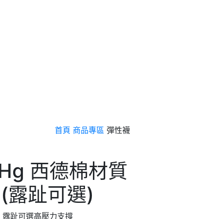
首頁
商品專區
彈性襪
mHg 西德棉材質
(露趾可選)
襪｜露趾可選高壓力支撐