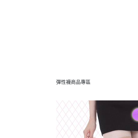
彈性襪
商品專區